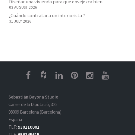
Diseñar una vivienda para que envejezca bien
03 AUGUST 2026
¿Cuándo contratar a un interiorista ?
31 JULY 2026
Sebastián Bayona Studio
Carrer de la Diputació, 322
08009 Barcelona (Barcelona)
España
TLF:
930110001
TLF:
656345615