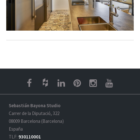
Sebastián Bayona Studio
Carrer de la Diputació, 322
08009 Barcelona (Barcelona)
España
TLF:
930110001