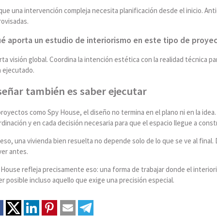
ue una intervención compleja necesita planificación desde el inicio. Anti
rovisadas.
é aporta un estudio de interiorismo en este tipo de proye
ta visión global. Coordina la intención estética con la realidad técnica p
n ejecutado.
señar también es saber ejecutar
royectos como Spy House, el diseño no termina en el plano ni en la idea. C
dinación y en cada decisión necesaria para que el espacio llegue a con
eso, una vivienda bien resuelta no depende solo de lo que se ve al fina
ver antes.
House refleja precisamente eso: una forma de trabajar donde el interiori
r posible incluso aquello que exige una precisión especial.