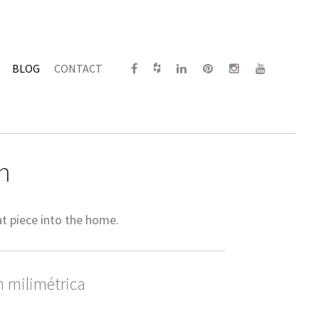
BLOG
CONTACT
n
at piece into the home.
n milimétrica