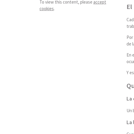
To view this content, please
accept
El
cookies
.
Cada
trab
Por 
de l
En 
ocur
Y es
Qu
La 
Un b
La 