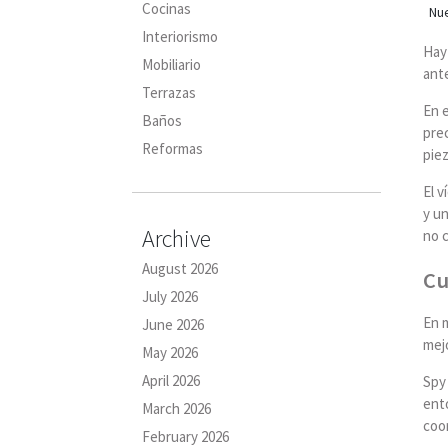
Cocinas
Nue
Interiorismo
Hay 
Mobiliario
ant
Terrazas
En e
Baños
prec
Reformas
piez
El 
y un
Archive
no c
August 2026
Cu
July 2026
En 
June 2026
mejo
May 2026
April 2026
Spy
ento
March 2026
coo
February 2026