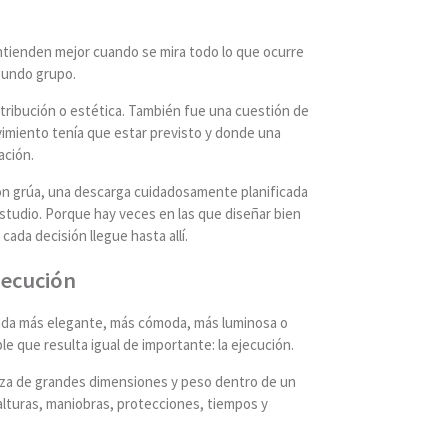
entienden mejor cuando se mira todo lo que ocurre
gundo grupo.
stribución o estética. También fue una cuestión de
vimiento tenía que estar previsto y donde una
ación.
con grúa, una descarga cuidadosamente planificada
 estudio. Porque hay veces en las que diseñar bien
ada decisión llegue hasta allí.
jecución
enda más elegante, más cómoda, más luminosa o
e que resulta igual de importante: la ejecución.
ieza de grandes dimensiones y peso dentro de un
 alturas, maniobras, protecciones, tiempos y