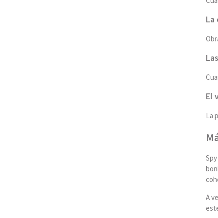
Cua
La 
Obra
Las
Cua
El 
La p
Má
Spy
boni
coh
A ve
este