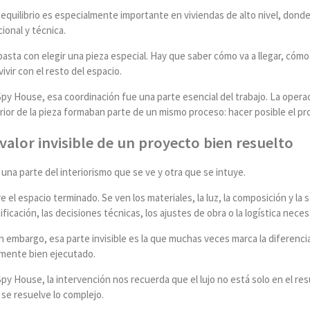
equilibrio es especialmente importante en viviendas de alto nivel, dond
ional y técnica.
asta con elegir una pieza especial. Hay que saber cómo va a llegar, cómo 
ivir con el resto del espacio.
py House, esa coordinación fue una parte esencial del trabajo. La operaci
rior de la pieza formaban parte de un mismo proceso: hacer posible el pr
 valor invisible de un proyecto bien resuelto
una parte del interiorismo que se ve y otra que se intuye.
e el espacio terminado. Se ven los materiales, la luz, la composición y la 
ificación, las decisiones técnicas, los ajustes de obra o la logística nece
in embargo, esa parte invisible es la que muchas veces marca la diferenc
lmente bien ejecutado.
py House, la intervención nos recuerda que el lujo no está solo en el resu
se resuelve lo complejo.