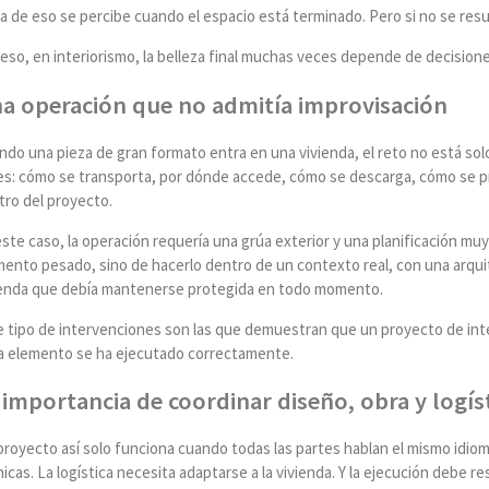
 de eso se percibe cuando el espacio está terminado. Pero si no se resu
 eso, en interiorismo, la belleza final muchas veces depende de decisio
a operación que no admitía improvisación
do una pieza de gran formato entra en una vivienda, el reto no está solo
es: cómo se transporta, por dónde accede, cómo se descarga, cómo se p
tro del proyecto.
ste caso, la operación requería una grúa exterior y una planificación m
mento pesado, sino de hacerlo dentro de un contexto real, con una arqui
ienda que debía mantenerse protegida en todo momento.
e tipo de intervenciones son las que demuestran que un proyecto de int
a elemento se ha ejecutado correctamente.
 importancia de coordinar diseño, obra y logís
royecto así solo funciona cuando todas las partes hablan el mismo idiom
icas. La logística necesita adaptarse a la vivienda. Y la ejecución debe re