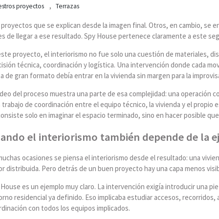
,
stros proyectos
Terrazas
proyectos que se explican desde la imagen final. Otros, en cambio, se 
es de llegar a ese resultado. Spy House pertenece claramente a este se
ste proyecto, el interiorismo no fue solo una cuestión de materiales, di
isión técnica, coordinación y logística. Una intervención donde cada mo
a de gran formato debía entrar en la vivienda sin margen para la improvis
vídeo del proceso muestra una parte de esa complejidad: una operación 
 trabajo de coordinación entre el equipo técnico, la vivienda y el propio
onsiste solo en imaginar el espacio terminado, sino en hacer posible que c
ando el interiorismo también depende de la e
muchas ocasiones se piensa el interiorismo desde el resultado: una vivi
r distribuida. Pero detrás de un buen proyecto hay una capa menos visibl
 House es un ejemplo muy claro. La intervención exigía introducir una p
rno residencial ya definido. Eso implicaba estudiar accesos, recorridos,
rdinación con todos los equipos implicados.