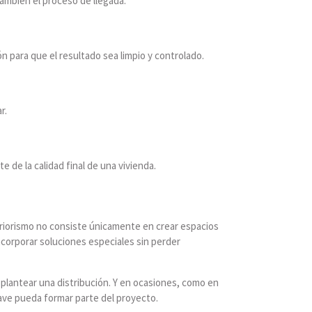
ambién el proceso de llegada.
n para que el resultado sea limpio y controlado.
r.
e de la calidad final de una vivienda.
riorismo no consiste únicamente en crear espacios
corporar soluciones especiales sin perder
replantear una distribución. Y en ocasiones, como en
lave pueda formar parte del proyecto.