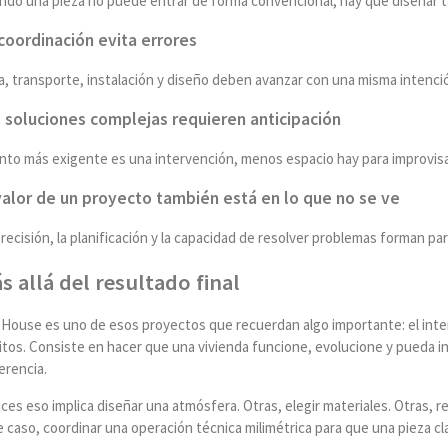
ndo una pieza no puede entrar de forma convencional, hay que diseñar t
coordinación evita errores
, transporte, instalación y diseño deben avanzar con una misma intenció
 soluciones complejas requieren anticipación
nto más exigente es una intervención, menos espacio hay para improvisa
valor de un proyecto también está en lo que no se ve
recisión, la planificación y la capacidad de resolver problemas forman part
s allá del resultado final
 House es uno de esos proyectos que recuerdan algo importante: el inte
tos. Consiste en hacer que una vivienda funcione, evolucione y pueda in
erencia.
ces eso implica diseñar una atmósfera. Otras, elegir materiales. Otras, 
 caso, coordinar una operación técnica milimétrica para que una pieza c