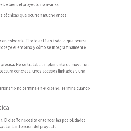
elve bien, el proyecto no avanza.
nes técnicas que ocurren mucho antes.
 en colocarla. El reto está en todo lo que ocurre
rotege el entorno y cómo se integra finalmente
uy precisa. No se trataba simplemente de mover un
tectura concreta, unos accesos limitados y una
eriorismo no termina en el diseño. Termina cuando
tica
a. El diseño necesita entender las posibilidades
spetar la intención del proyecto.