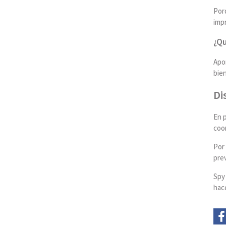
Porq
imp
¿Qu
Apor
bie
Di
En p
coor
Por 
pre
Spy 
hace