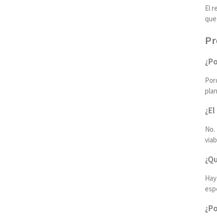
El r
que
Pr
¿Po
Porq
plan
¿El
No. 
viab
¿Qu
Hay 
espe
¿Po