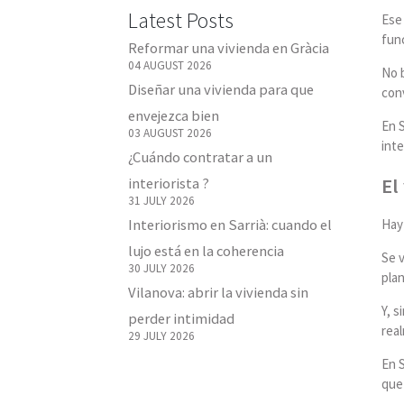
Latest Posts
Ese 
func
Reformar una vivienda en Gràcia
04 AUGUST 2026
No b
Diseñar una vivienda para que
conv
envejezca bien
En S
03 AUGUST 2026
inte
¿Cuándo contratar a un
El
interiorista ?
31 JULY 2026
Interiorismo en Sarrià: cuando el
Hay 
lujo está en la coherencia
Se v
30 JULY 2026
plan
Vilanova: abrir la vivienda sin
Y, s
perder intimidad
rea
29 JULY 2026
En S
que 