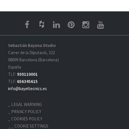
Sebastián Bayona Studio
Carrer de la Diputació, 322
08009 Barcelona (Barcelona)
España
TLF:
930110001
TLF:
656345615
info@bayeltecnics.es
LEGAL WARNING
PRIVACY POLICY
COOKIES POLICY
_ COOKIE SETTINGS