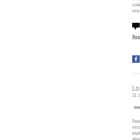
cuá
una 
Rea
Lo
21 
Int
Pasi
reco
expl
alm