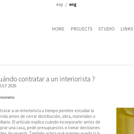
esp
eng
HOME
PROJECTS
STUDIO
LINKS
uándo contratar a un interiorista ?
JULY 2026
eriorismo
ratar a un interiorista a tiempo permite estudiar la
enda antes de cerrar distribución, obra, materiales o
liario. El artículo explica cuándo incorporarlo: antes de
prar una casa, pedir presupuestos o tomar decisiones
ciles de revertir. También aclara qué margen queda si la