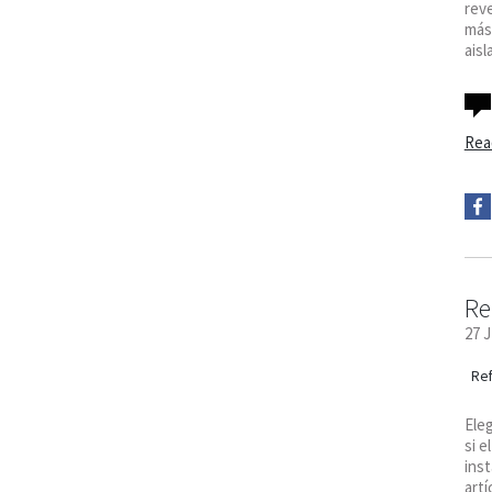
reve
más
aisl
Rea
Re
27 
Re
Eleg
si e
inst
artí