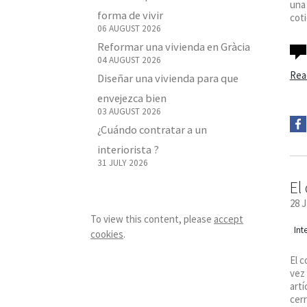
una 
forma de vivir
coti
06 AUGUST 2026
Reformar una vivienda en Gràcia
04 AUGUST 2026
Rea
Diseñar una vivienda para que
envejezca bien
03 AUGUST 2026
¿Cuándo contratar a un
interiorista ?
31 JULY 2026
El
28 
To view this content, please
accept
Int
cookies
.
El c
vez
artí
cerr