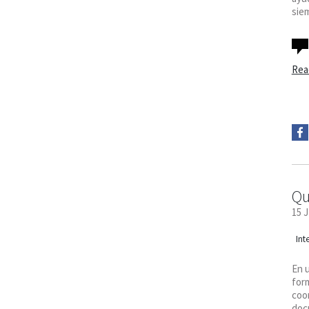
sie
Rea
Qu
15 
Int
En u
form
coor
doc