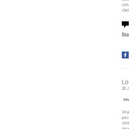
cont
clar
Rea
Lo
20 
Int
Una 
poco
zoni
ayud