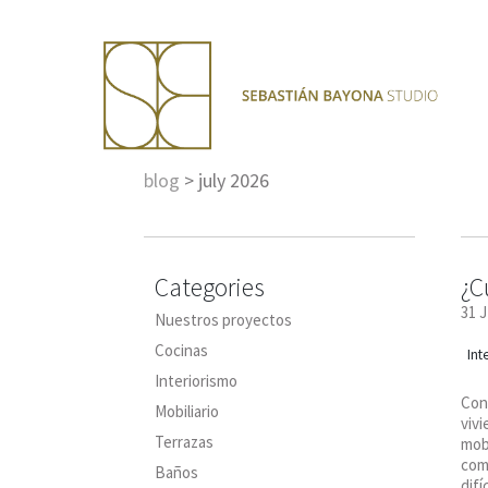
blog
>
july 2026
Categories
¿C
31 
Nuestros proyectos
Cocinas
Int
Interiorismo
Cont
Mobiliario
vivi
Terrazas
mobi
com
Baños
difí