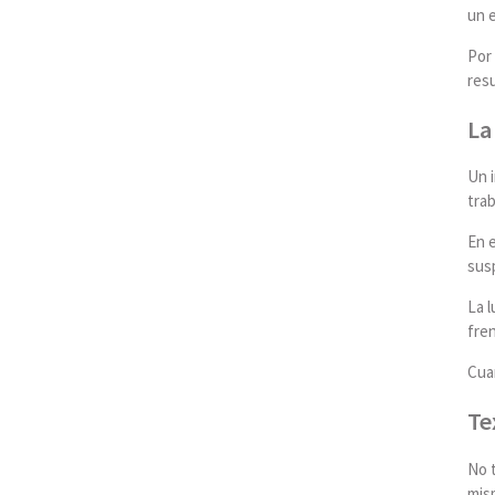
un e
Por 
resu
La
Un 
trab
En e
sus
La l
fren
Cuan
Te
No t
mism