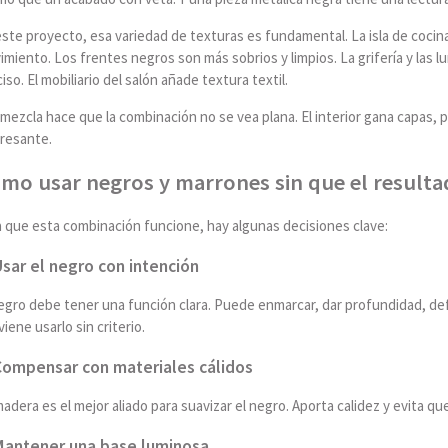
este proyecto, esa variedad de texturas es fundamental. La isla de coci
miento. Los frentes negros son más sobrios y limpios. La grifería y las 
iso. El mobiliario del salón añade textura textil.
mezcla hace que la combinación no se vea plana. El interior gana capas,
eresante.
mo usar negros y marrones sin que el resulta
a que esta combinación funcione, hay algunas decisiones clave:
Usar el negro con intención
egro debe tener una función clara. Puede enmarcar, dar profundidad, def
iene usarlo sin criterio.
Compensar con materiales cálidos
adera es el mejor aliado para suavizar el negro. Aporta calidez y evita qu
Mantener una base luminosa