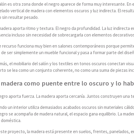
salón es otra zona donde el negro aparece de forma muy interesante. En 
lado vertical de madera con elementos oscuros y luz indirecta. El resul
 sin resultar pesado.
adera aporta ritmo y textura. El negro da profundidad. La luz indirecta 
sencia incluso sin necesidad de sobrecargarla con elementos decorativos
e recurso funciona muy bien en salones contemporáneos porque permite c
 de ser simplemente un mueble funcional y pasa a formar parte del diseño
ás, el mobiliario del salón y los textiles en tonos oscuros conectan vis
erto se lea como un conjunto coherente, no como una suma de piezas in
 madera como puente entre lo oscuro y lo hab
negro aporta fuerza. La madera aporta cercanía. Juntos construyen una t
do un interior utiliza demasiados acabados oscuros sin materiales cálid
egro se acompaña de madera natural, el espacio gana equilibrio. La made
 doméstica.
ste proyecto, la madera está presente en suelos, frentes, panelados, en