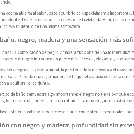
ancia.
na cocina abierta al salón, este equilibrio es especialmente importante
pendiente. Debe integrarse con el resto de la vivienda. Aquí, el uso de 
ar convivan dentro de una misma atmósfera.
 baño: negro, madera y una sensación más sofi
l baño, la combinación de negro y madera funciona de una manera distinta
ntras que el negro introduce un punto más técnico, elegante y contemp
lavabos negros, la grifería mural, la perfilería de la mampara y el reves
marcada. Pero de nuevo, la madera evita que el espacio se sienta duro. E
an a equilibrar el conjunto.
e tipo de baño demuestra algo importante: el negro no tiene por qué est
s, bien trabajado, puede crear una atmósfera muy elegante, casi de hotel
lave está en combinar superficies oscuras con materiales naturales, bue
lón con negro y madera: profundidad sin exce