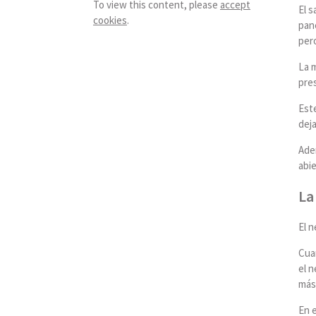
To view this content, please
accept
El 
cookies
.
pane
pero
La m
pre
Est
deja
Adem
abi
La
El 
Cuan
el n
más
En e