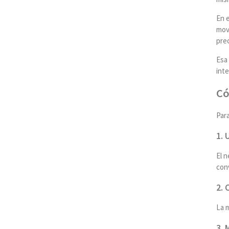
En 
movi
prec
Esa 
int
Có
Par
1. 
El n
conv
2. 
La m
3. 