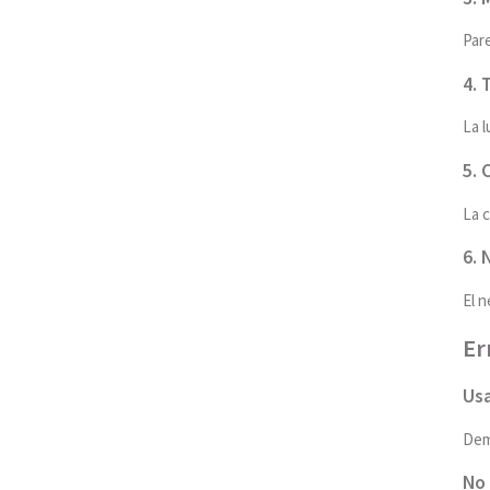
Par
4. 
La l
5. 
La c
6. 
El n
Er
Usa
Dem
No 