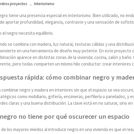
,
stros proyectos
Interiorismo
egro tiene una presencia especial en interiorismo. Bien utilizado, no endur
e aportar profundidad, elegancia, contraste y una sensación de sofistic
 el negro necesita equilibrio.
do se combina con madera, luz natural, texturas cálidas y una distribuci
convierte en una herramienta de diseño muy potente. En este proyecto d
inación aparece en distintas zonas de la vivienda: cocina, salón y baño. 
erente, pero todas comparten un mismo hilo conductor: crear interiores
spuesta rápida: cómo combinar negro y madera
a combinar negro y madera en interiores sin que el espacio se vea oscur
atégicos como mobiliario, grifería, encimeras, perfilería o panelados, y eq
des claras y una buena distribución. La clave está en no saturar, sino en
 negro no tiene por qué oscurecer un espacio
de los mayores miedos al introducir negro en una vivienda es que el re