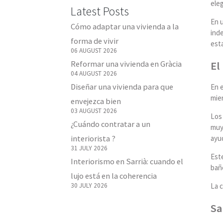
eleg
Latest Posts
En u
Cómo adaptar una vivienda a la
inde
forma de vivir
est
06 AUGUST 2026
El
Reformar una vivienda en Gràcia
04 AUGUST 2026
Diseñar una vivienda para que
En e
mie
envejezca bien
03 AUGUST 2026
Los 
¿Cuándo contratar a un
muy 
interiorista ?
ayud
31 JULY 2026
Est
Interiorismo en Sarrià: cuando el
baño
lujo está en la coherencia
30 JULY 2026
La c
Sa