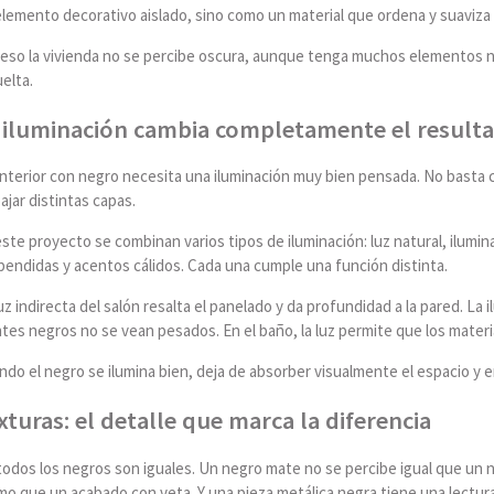
lemento decorativo aislado, sino como un material que ordena y suaviza 
eso la vivienda no se percibe oscura, aunque tenga muchos elementos neg
elta.
 iluminación cambia completamente el result
interior con negro necesita una iluminación muy bien pensada. No basta 
ajar distintas capas.
ste proyecto se combinan varios tipos de iluminación: luz natural, ilumina
pendidas y acentos cálidos. Cada una cumple una función distinta.
uz indirecta del salón resalta el panelado y da profundidad a la pared. La i
tes negros no se vean pesados. En el baño, la luz permite que los materi
do el negro se ilumina bien, deja de absorber visualmente el espacio y 
xturas: el detalle que marca la diferencia
odos los negros son iguales. Un negro mate no se percibe igual que un neg
o que un acabado con veta. Y una pieza metálica negra tiene una lectura