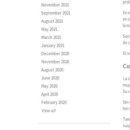
prob
November 2021
En e
September 2021
en l
August 2021
la m
May 2021
Son
March 2021
de c
January 2021
El r
December 2020
November 2020
Co
August 2020
June 2020
La 
muy 
May 2020
Su v
April 2020
Sin
February 2020
los 
View all
Tamb
sus