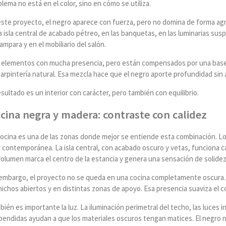
lema no está en el color, sino en cómo se utiliza.
ste proyecto, el negro aparece con fuerza, pero no domina de forma agre
a isla central de acabado pétreo, en las banquetas, en las luminarias susp
ampara y en el mobiliario del salón.
 elementos con mucha presencia, pero están compensados por una base cl
arpintería natural. Esa mezcla hace que el negro aporte profundidad sin 
esultado es un interior con carácter, pero también con equilibrio.
cina negra y madera: contraste con calidez
cocina es una de las zonas donde mejor se entiende esta combinación. L
contemporánea. La isla central, con acabado oscuro y vetas, funciona ca
olumen marca el centro de la estancia y genera una sensación de solidez
 embargo, el proyecto no se queda en una cocina completamente oscura. 
nichos abiertos y en distintas zonas de apoyo. Esa presencia suaviza el co
ién es importante la luz. La iluminación perimetral del techo, las luces in
pendidas ayudan a que los materiales oscuros tengan matices. El negro n