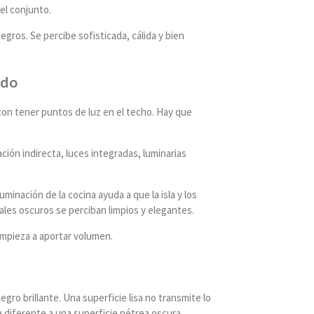
el conjunto.
ros. Se percibe sofisticada, cálida y bien
ado
con tener puntos de luz en el techo. Hay que
ción indirecta, luces integradas, luminarias
luminación de la cocina ayuda a que la isla y los
ales oscuros se perciban limpios y elegantes.
empieza a aportar volumen.
ro brillante. Una superficie lisa no transmite lo
 diferente a una superficie pétrea oscura.